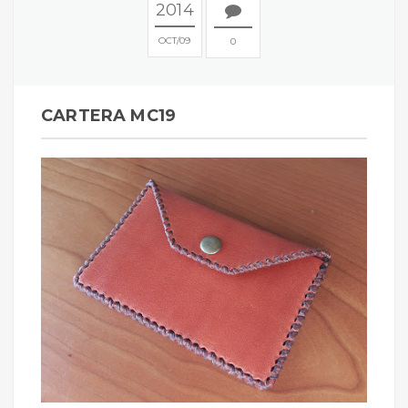
2014
OCT
09
0
CARTERA MC19