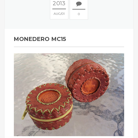
2013
AUG
01
0
MONEDERO MC15